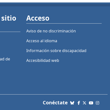
sitio
Acceso
Aviso de no discriminación
Acceso al idioma
Información sobre discapacidad
dad de
Accesibilidad web
con nosotros. Enl
Conéctate
Bluesky
Facebook
X (Twitter)
YouTube
Insta