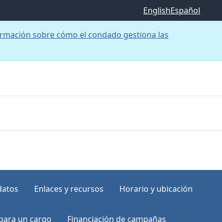
English
Español
rmación sobre cómo el condado gestiona las
datos
Enlaces y recursos
Horario y ubicación
para un cargo
Financiación de campañas