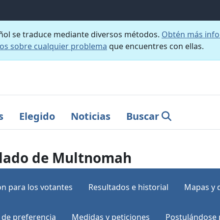
añol se traduce mediante diversos métodos.
Obtén más info
nos sobre cualquier problema
que encuentres con ellas.
s
Elegido
Noticias
Buscar
ondado de Multnomah
n para los votantes
Resultados e historial
Mapas y 
 de preferencia
Medidas y peticiones
Postulándose 