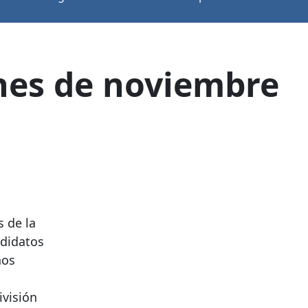
ones de noviembre
 de la
ndidatos
ños
ivisión