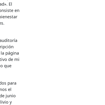
ad». El
onsiste en
bienestar
es.
auditoría
ripción
 la página
tivo de mi
jo que
ndos para
mos el
de junio
livio y