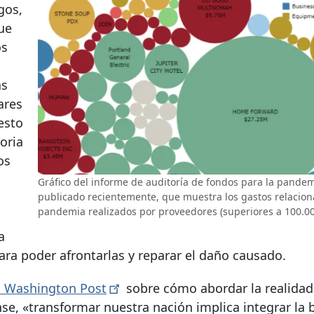
gos,
ue
os
as
ares
esto
toria
os
Gráfico del informe de auditoría de fondos para la pandem
publicado recientemente, que muestra los gastos relacion
pandemia realizados por proveedores (superiores a 100.00
a
ara poder afrontarlas y reparar el daño causado.
el Washington
Post
sobre cómo abordar la realidad
nse, «transformar nuestra nación implica integrar la