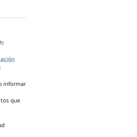
h:
mación
e
o informar
itos que
ud