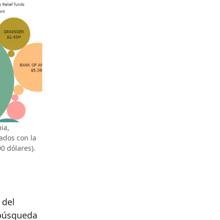
ia,
ados con la
0 dólares).
 del
 búsqueda