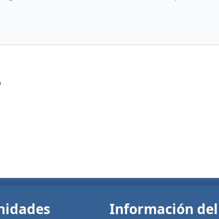
?
nidades
Información del 