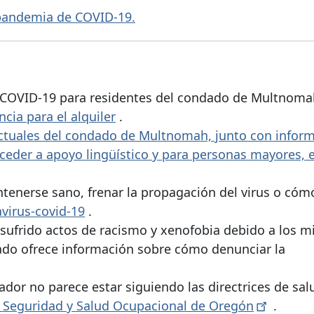
a pandemia de COVID-19.
r COVID-19 para residentes del condado de Multnoma
cia para el alquiler
.
 actuales del condado de Multnomah, junto con infor
cceder a apoyo lingüístico y para personas mayores, 
enerse sano, frenar la propagación del virus o cóm
virus-covid-19
.
frido actos de racismo y xenofobia debido a los m
do ofrece información sobre cómo denunciar la
ador no parece estar siguiendo las directrices de sal
e Seguridad y Salud Ocupacional de
Oregón
.