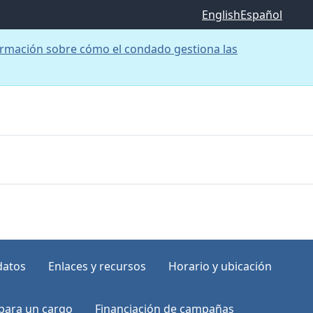
English
Español
rmación sobre cómo el condado gestiona las
datos
Enlaces y recursos
Horario y ubicación
para un cargo
Financiación de campañas