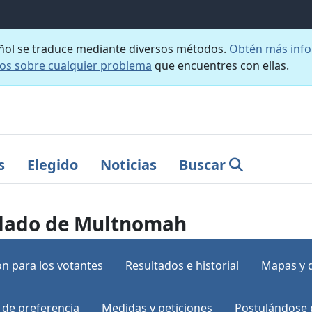
añol se traduce mediante diversos métodos.
Obtén más info
nos sobre cualquier problema
que encuentres con ellas.
s
Elegido
Noticias
Buscar
ondado de Multnomah
n para los votantes
Resultados e historial
Mapas y 
 de preferencia
Medidas y peticiones
Postulándose 