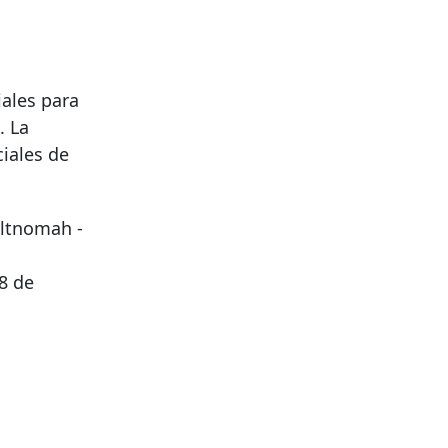
ales para
. La
iales de
ltnomah -
8 de