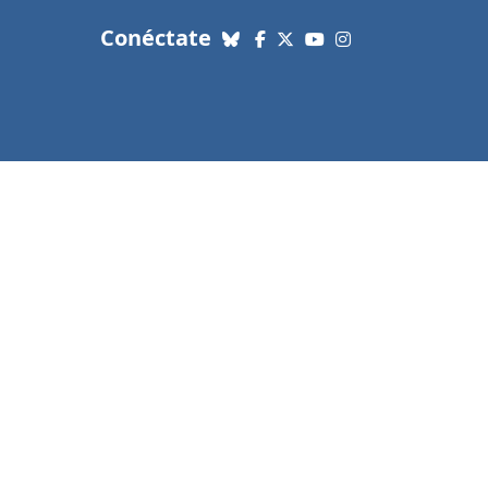
con nosotros. Enlaces a re
Conéctate
Bluesky
Facebook
X (Twitter)
YouTube
Instagram