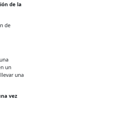
ión de la
an de
 una
en un
llevar una
una vez