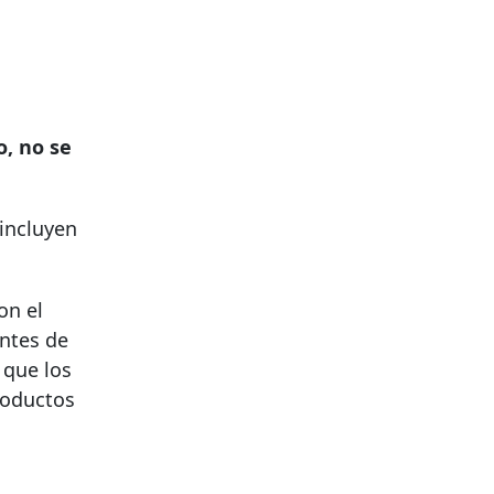
o, no se
 incluyen
on el
antes de
 que los
roductos