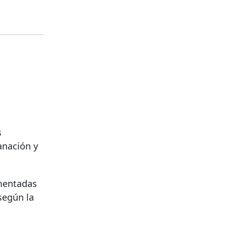
s
anación y
umentadas
según la