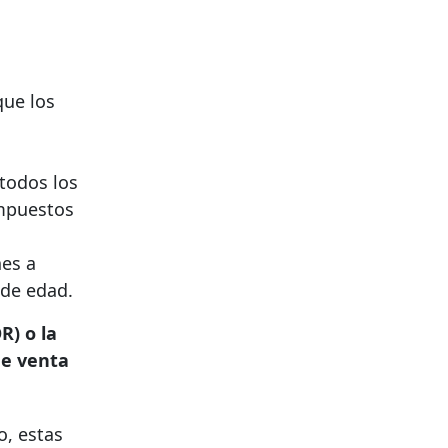
que los
a
todos los
impuestos
nes a
 de edad.
R) o la
de venta
o, estas