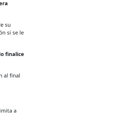
mera
de su
ón si se le
o finalice
 al final
imita a