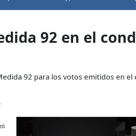
edida 92 en el con
 Medida 92 para los votos emitidos en 
2
zó