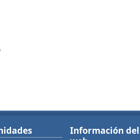
?
nidades
Información del 