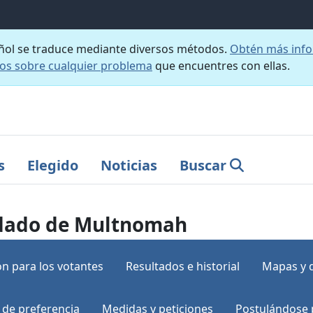
añol se traduce mediante diversos métodos.
Obtén más info
nos sobre cualquier problema
que encuentres con ellas.
s
Elegido
Noticias
Buscar
ondado de Multnomah
n para los votantes
Resultados e historial
Mapas y 
 de preferencia
Medidas y peticiones
Postulándose 