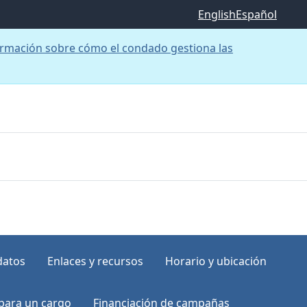
English
Español
rmación sobre cómo el condado gestiona las
datos
Enlaces y recursos
Horario y ubicación
para un cargo
Financiación de campañas