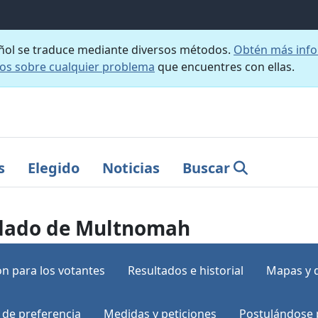
añol se traduce mediante diversos métodos.
Obtén más info
nos sobre cualquier problema
que encuentres con ellas.
s
Elegido
Noticias
Buscar
ondado de Multnomah
n para los votantes
Resultados e historial
Mapas y 
 de preferencia
Medidas y peticiones
Postulándose 