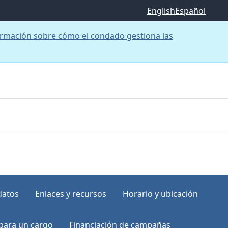
English
Español
rmación sobre cómo el condado gestiona las
datos
Enlaces y recursos
Horario y ubicación
para un cargo
Financiación de campañas