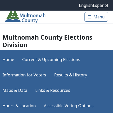
Skip to main content
English
Español
Menu
Main 
Multnomah County Elections
Division
Home
Current & Upcoming Elections
Information for Voters
Results & History
Maps & Data
Links & Resources
Hours & Location
Accessible Voting Options