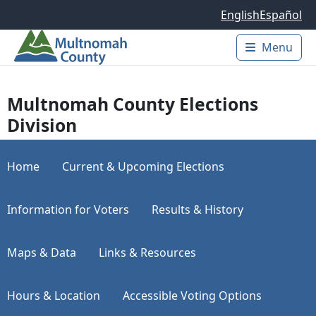
Skip to main content
English
Español
Menu
Main 
Multnomah County Elections
Division
Home
Current & Upcoming Elections
Information for Voters
Results & History
Maps & Data
Links & Resources
Hours & Location
Accessible Voting Options