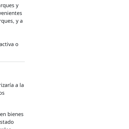
arques y
venientes
rques, y a
activa o
zaría a la
os
 en bienes
estado