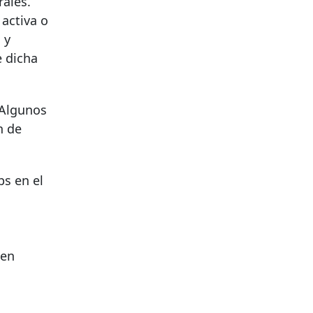
rales.
 activa o
 y
e dicha
 Algunos
n de
ps en el
 en