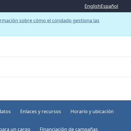
English
Español
rmación sobre cómo el condado gestiona las
datos
Enlaces y recursos
Horario y ubicación
para un cargo
Financiación de campañas