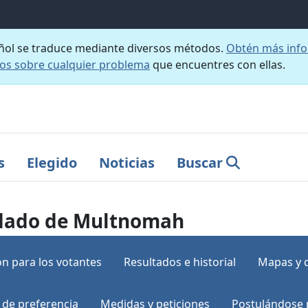
añol se traduce mediante diversos métodos.
Obtén más info
nos sobre cualquier problema
que encuentres con ellas.
s
Elegido
Noticias
Buscar
ondado de Multnomah
n para los votantes
Resultados e historial
Mapas y 
 de preferencia
Medidas y peticiones
Postulándose 