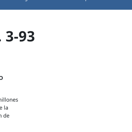
 3-93
O
millones
e la
n de