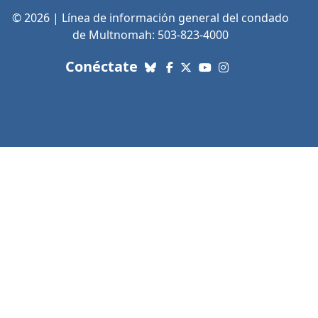
© 2026 | Línea de información general del condado
de Multnomah: 503-823-4000
con nosotros. Enlaces a re
Conéctate
Bluesky
Facebook
X (Twitter)
YouTube
Instagram