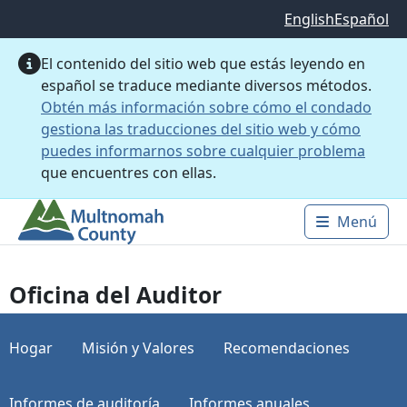
Saltar al contenido principal
English
Español
El contenido del sitio web que estás leyendo en
español se traduce mediante diversos métodos.
Obtén más información sobre cómo el condado
gestiona las traducciones del sitio web y cómo
puedes informarnos sobre cualquier problema
que encuentres con ellas.
Menú
Main 
Oficina del Auditor
Hogar
Misión y Valores
Recomendaciones
Informes de auditoría
Informes anuales