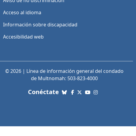
Aviso de no discriminación
Acceso al idioma
Información sobre discapacidad
Accesibilidad web
© 2026 | Línea de información general del condado
de Multnomah: 503-823-4000
con nosotros. Enlaces a re
Conéctate
Bluesky
Facebook
X (Twitter)
YouTube
Instagram