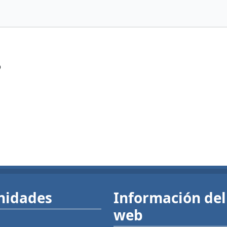
?
nidades
Información del 
web