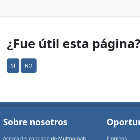
¿Fue útil esta página
Sí
No
Sobre nosotros
Oportu
Acerca del condado de Multnomah
Empleos