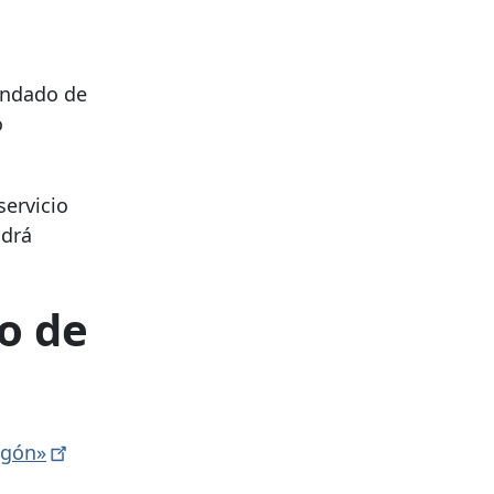
ondado de
o
servicio
odrá
o de
egón»