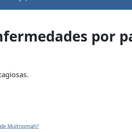
nfermedades por pa
tagiosas.
o de Multnomah?