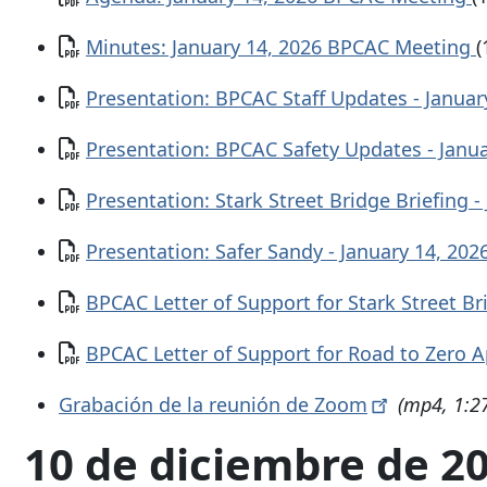
Documento
Minutes: January 14, 2026 BPCAC Meeting
(
Documento
Presentation: BPCAC Staff Updates - Januar
Documento
Presentation: BPCAC Safety Updates - Janu
Documento
Presentation: Stark Street Bridge Briefing -
Documento
Presentation: Safer Sandy - January 14, 202
Documento
BPCAC Letter of Support for Stark Street B
Documento
BPCAC Letter of Support for Road to Zero A
Grabación
de la reunión de
Zoom
(mp4, 1:2
10 de diciembre de 2