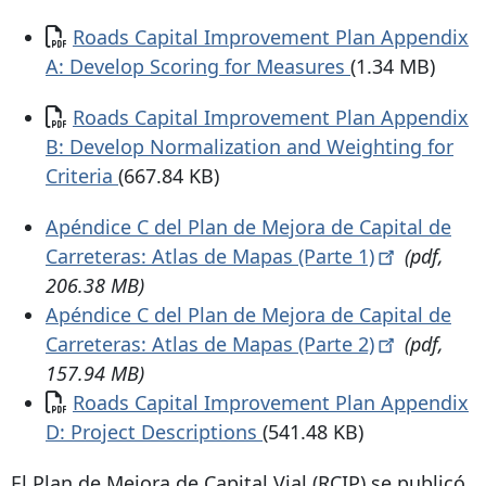
Documento
Roads Capital Improvement Plan Appendix
A: Develop Scoring for Measures
(1.34 MB)
Documento
Roads Capital Improvement Plan Appendix
B: Develop Normalization and Weighting for
Criteria
(667.84 KB)
Apéndice C del Plan de Mejora de Capital de
Carreteras: Atlas de Mapas (Parte
1)
(pdf,
206.38 MB)
Apéndice C del Plan de Mejora de Capital de
Carreteras: Atlas de Mapas (Parte
2)
(pdf,
157.94 MB)
Documento
Roads Capital Improvement Plan Appendix
D: Project Descriptions
(541.48 KB)
El Plan de Mejora de Capital Vial (RCIP) se publicó