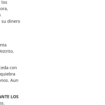
 los
ora,
a
o su dinero
unta
istrito.
uceda con
 quiebra
bonos. Aun
ANTE LOS
os.