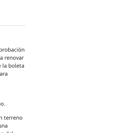
aprobación
ra renovar
 la boleta
para
po.
n terreno
 una