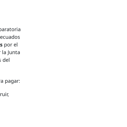
paratoria
adecuados
s
por el
 la Junta
s del
ra pagar:
uir,