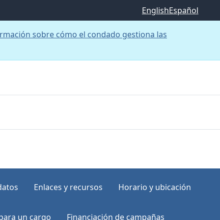
English
Español
rmación sobre cómo el condado gestiona las
datos
Enlaces y recursos
Horario y ubicación
para un cargo
Financiación de campañas