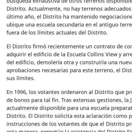
búsqueda exhaustiva de otros terrenos disponible
Distrito. Actualmente, no hay terrenos adecuados d
último año, el Distrito ha mantenido negociaciones
ubique una escuela secundaria en el antiguo terren
fuera de los límites actuales del Distrito.
El Distrito firmó recientemente un contrato de com
adquirir el edificio de la Escuela Collins View y ar
del edificio, demolería otra y construiría una nue
aprobaciones necesarias para este terreno, el Di
sus límites.
En 1996, los votantes ordenaron al Distrito que p
de bonos para tal fin. Tras extensas gestiones, la
actualmente disponible para una escuela preparato
Distrito. El Distrito solicita esta aclaración com
instrucciones de los votantes de que el Distrito 
esta manera, perpetúe la existencia del Distrito Es