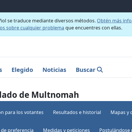
añol se traduce mediante diversos métodos.
Obtén más info
nos sobre cualquier problema
que encuentres con ellas.
s
Elegido
Noticias
Buscar
ondado de Multnomah
n para los votantes
Resultados e historial
Mapas y 
 de preferencia
Medidas y peticiones
Postulándose 