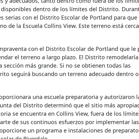
s y adecuados, tanto dentro como fuera de los límit
isponibles dentro de los límites del Distrito. Durant
 serias con el Distrito Escolar de Portland para que
o de la Escuela Collins View. Este terreno está cerca
praventa con el Distrito Escolar de Portland que le 
rendar el terreno a largo plazo. El Distrito remodelarí
va sección más grande. Si no se obtienen todas las
strito seguirá buscando un terreno adecuado dentro o
roporcionara una escuela preparatoria y autorizaron 
 Junta del Distrito determinó que el sitio más apropia
ria se encuentra en Collins View, fuera de los límite
o parte de sus continuos esfuerzos por implementar las
proporcione un programa e instalaciones de preparator
colar de Riverdale.