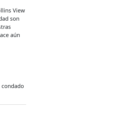
llins View
idad son
stras
hace aún
l condado