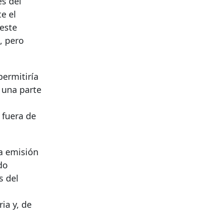
es del
e el
 este
, pero
permitiría
a una parte
 fuera de
la emisión
do
s del
ia y, de