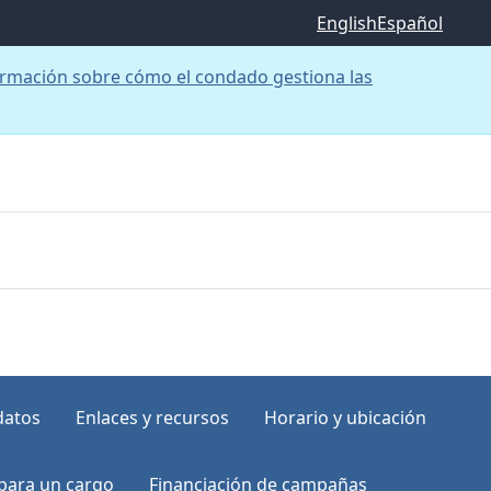
English
Español
rmación sobre cómo el condado gestiona las
datos
Enlaces y recursos
Horario y ubicación
para un cargo
Financiación de campañas