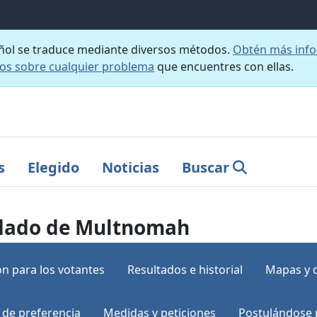
añol se traduce mediante diversos métodos.
Obtén más info
nos sobre cualquier problema
que encuentres con ellas.
s
Elegido
Noticias
Buscar
ondado de Multnomah
n para los votantes
Resultados e historial
Mapas y 
 de preferencia
Medidas y peticiones
Postulándose 