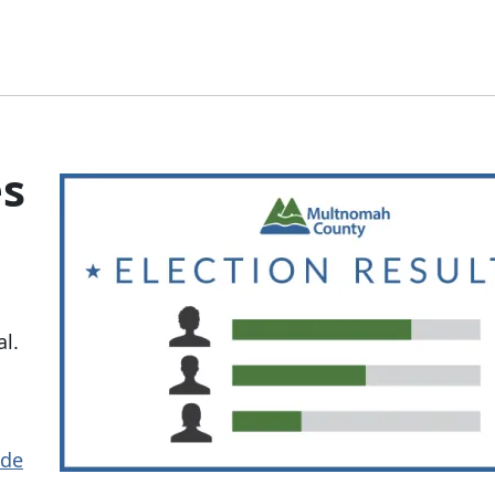
es
l.
 de