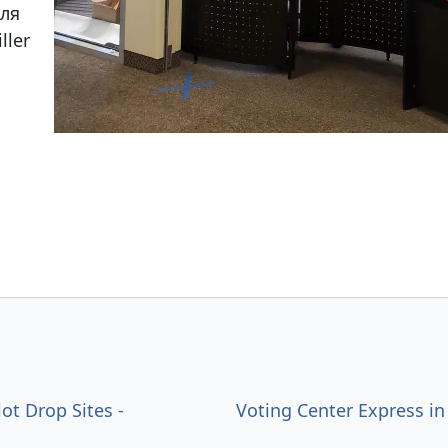
іля
ller
lot Drop Sites -
Voting Center Express i