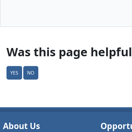
Was this page helpful
Yes
No
About Us
Opportu