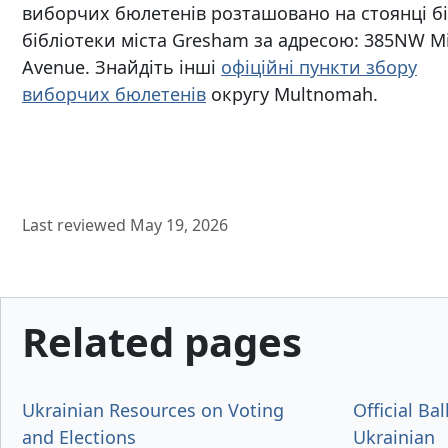
виборчих бюлетенів розташовано на стоянці б
бібліотеки міста Gresham за адресою: 385NW Mi
Avenue. Знайдіть інші
офіційні пункти збору
виборчих бюлетенів
округу Multnomah.
Last reviewed May 19, 2026
Related pages
Ukrainian Resources on Voting
Official Bal
and Elections
Ukrainian