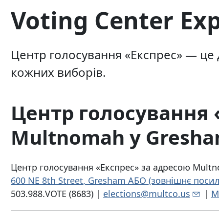
Voting Center Exp
Центр голосування «Експрес» — це д
кожних виборів.
Центр голосування 
Multnomah у Gresh
Центр голосування «Експрес» за адресою Multno
600 NE 8th Street
, Gresham АБО (зовнішнє
посил
503.988.VOTE (8683) |
elections@multco.us
|
M