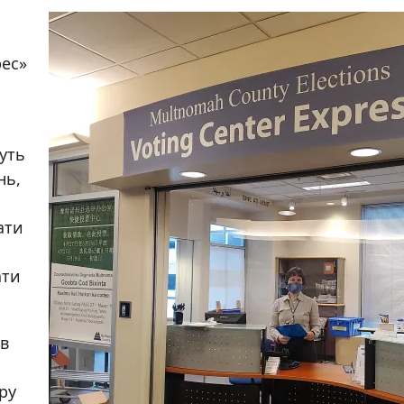
рес»
уть
нь,
ати
ати
 в
ру