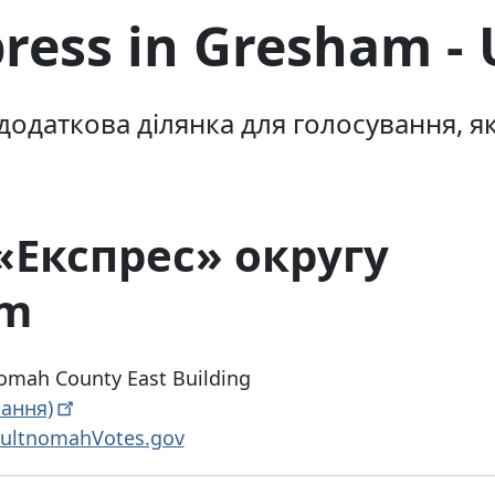
ress in Gresham - 
одаткова ділянка для голосування, яка
«Експрес» округу
am
mah County East Building
ання)
ultnomahVotes.gov