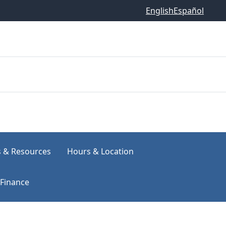
English
Español
s & Resources
Hours & Location
Finance