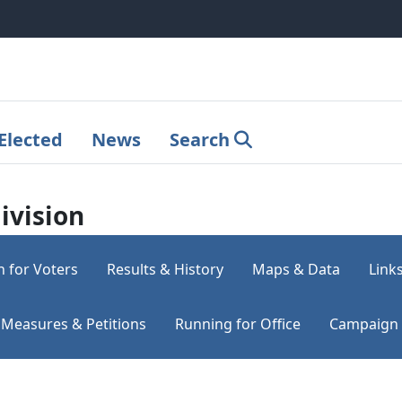
Elected
News
Search
ivision
n for Voters
Results & History
Maps & Data
Link
Measures & Petitions
Running for Office
Campaign 