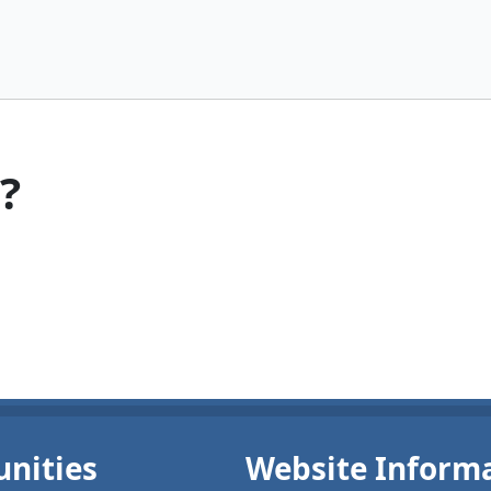
?
nities
Website Inform