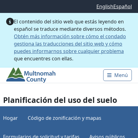
Saltar al contenido principal
English
Español
El contenido del sitio web que estás leyendo en
español se traduce mediante diversos métodos.
Obtén más información sobre cómo el condado
gestiona las traducciones del sitio web y cómo
puedes informarnos sobre cualquier problema
que encuentres con ellas.
Menú
Main 
Planificación del uso del suelo
Hogar
Código de zonificación y mapas
Formularios de solicitud y tarifas
Avisos públicos