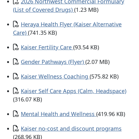
Documento
2026 Northwest Commercial Formulary
(List of Covered Drugs)
(1.23 MB)
Documento
Heraya Health Flyer (Kaiser Alternative
Care)
(741.35 KB)
Documento
Kaiser Fertility Care
(93.54 KB)
Documento
Gender Pathways (Flyer)
(2.07 MB)
Documento
Kaiser Wellness Coaching
(575.82 KB)
Documento
Kaiser Self Care Apps (Calm, Headspace)
(316.07 KB)
Documento
Mental Health and Wellness
(419.96 KB)
Documento
Kaiser no-cost and discount programs
(268.96 KB)