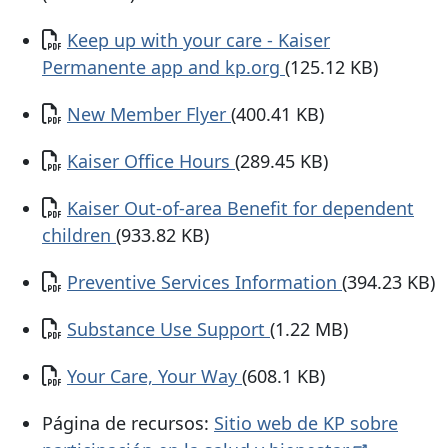
Documento
Keep up with your care - Kaiser
Permanente app and kp.org
(125.12 KB)
Documento
New Member Flyer
(400.41 KB)
Documento
Kaiser Office Hours
(289.45 KB)
Documento
Kaiser Out-of-area Benefit for dependent
children
(933.82 KB)
Documento
Preventive Services Information
(394.23 KB)
Documento
Substance Use Support
(1.22 MB)
Documento
Your Care, Your Way
(608.1 KB)
Página de recursos:
Sitio web de KP sobre