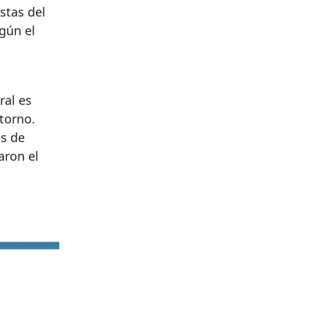
stas del
gún el
ral es
torno.
s de
aron el