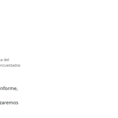
na del
encuestados
 informe,
izaremos