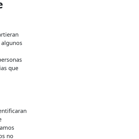
e
rtieran
o algunos
 personas
ias que
ntificaran
e
ríamos
os no