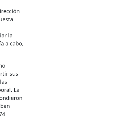
irección
cuesta
ar la
a a cabo,
rno
tir sus
las
oral. La
pondieron
aban
74