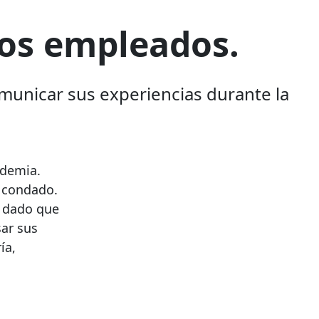
los empleados.
municar sus experiencias durante la
ndemia.
l condado.
, dado que
sar sus
ía,