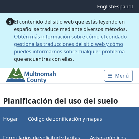
Saltar al contenido principal
English
Español
El contenido del sitio web que estás leyendo en
español se traduce mediante diversos métodos.
Obtén más información sobre cómo el condado
gestiona las traducciones del sitio web y cómo
puedes informarnos sobre cualquier problema
que encuentres con ellas.
Menú
Main 
Planificación del uso del suelo
Hogar
Código de zonificación y mapas
Formularios de solicitud y tarifas
Avisos públicos