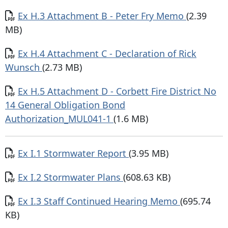
Documento
Ex H.3 Attachment B - Peter Fry Memo
(2.39
MB)
Documento
Ex H.4 Attachment C - Declaration of Rick
Wunsch
(2.73 MB)
Documento
Ex H.5 Attachment D - Corbett Fire District No
14 General Obligation Bond
Authorization_MUL041-1
(1.6 MB)
Documento
Ex I.1 Stormwater Report
(3.95 MB)
Documento
Ex I.2 Stormwater Plans
(608.63 KB)
Documento
Ex I.3 Staff Continued Hearing Memo
(695.74
KB)