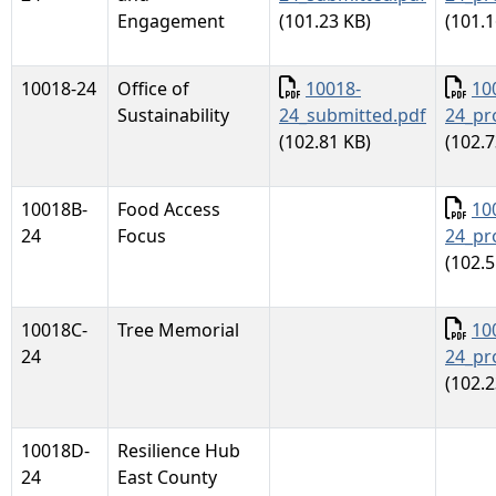
Engagement
(101.23 KB)
(101.1
Documento
Docu
10018-24
Office of
10018-
10
Sustainability
24_submitted.pdf
24_pr
(102.81 KB)
(102.7
Docu
10018B-
Food Access
10
24
Focus
24_pr
(102.5
Docu
10018C-
Tree Memorial
10
24
24_pr
(102.2
10018D-
Resilience Hub
24
East County