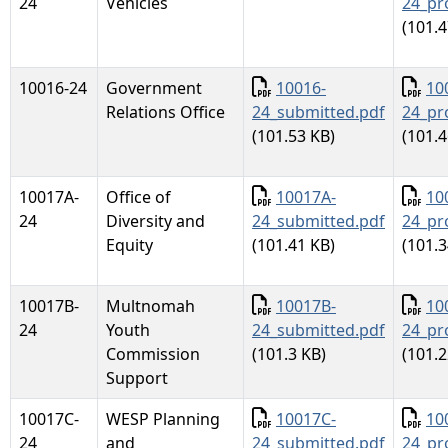
24
Vehicles
24_pr
(101.4
Documento
Docu
10016-24
Government
10016-
10
Relations Office
24_submitted.pdf
24_pr
(101.53 KB)
(101.4
Documento
Docu
10017A-
Office of
10017A-
10
24
Diversity and
24_submitted.pdf
24_pr
Equity
(101.41 KB)
(101.3
Documento
Docu
10017B-
Multnomah
10017B-
10
24
Youth
24_submitted.pdf
24_pr
Commission
(101.3 KB)
(101.2
Support
Documento
Docu
10017C-
WESP Planning
10017C-
10
24
and
24_submitted.pdf
24_pr