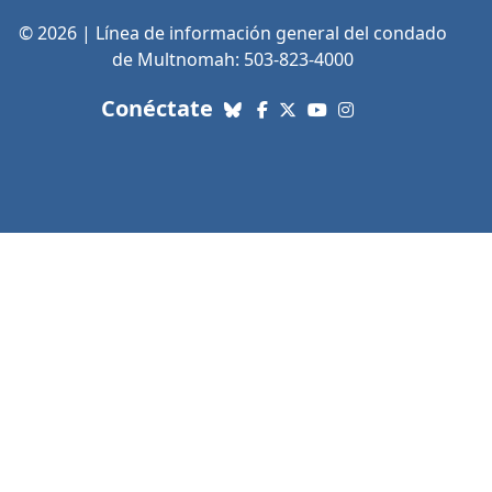
© 2026 | Línea de información general del condado
de Multnomah: 503-823-4000
con nosotros. Enlaces a re
Conéctate
Bluesky
Facebook
X (Twitter)
YouTube
Instagram