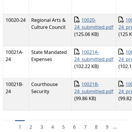
Documento
Docu
10020-24
Regional Arts &
10020-
10
Culture Council
24_submitted.pdf
24_pr
(125.06 KB)
(125 K
Documento
Docu
10021A-
State Mandated
10021A-
10
24
Expenses
24_submitted.pdf
24_pr
(102.22 KB)
(102.1
Documento
Docu
10021B-
Courthouse
10021B-
10
24
Security
24_submitted.pdf
24_pr
(99.86 KB)
(99.82
…
Current page
Page
Page
Page
Page
Page
Page
Page
Page
1
2
3
4
5
6
7
8
9