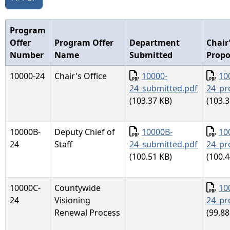
Program
Offer
Program Offer
Department
Chair
Number
Name
Submitted
Prop
Documento
Docu
10000-24
Chair's Office
10000-
10
24_submitted.pdf
24_pr
(103.37 KB)
(103.3
Documento
Docu
10000B-
Deputy Chief of
10000B-
10
24
Staff
24_submitted.pdf
24_pr
(100.51 KB)
(100.4
Docu
10000C-
Countywide
10
24
Visioning
24_pr
Renewal Process
(99.88