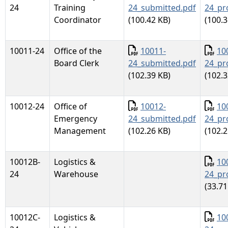
24
Training
24_submitted.pdf
24_pr
Coordinator
(100.42 KB)
(100.3
Documento
Docu
10011-24
Office of the
10011-
10
Board Clerk
24_submitted.pdf
24_pr
(102.39 KB)
(102.3
Documento
Docu
10012-24
Office of
10012-
10
Emergency
24_submitted.pdf
24_pr
Management
(102.26 KB)
(102.2
Docu
10012B-
Logistics &
10
24
Warehouse
24_pr
(33.71
Docu
10012C-
Logistics &
10