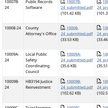
Documento
Docu
10007B-
Public Records
10007B-
10
24
Software
24_submitted.pdf
24_pr
(101.42 KB)
(101.3
Documento
Docu
10008-24
County
10008-
10
Attorney's Office
24_submitted.pdf
24_pr
(33.53 KB)
(33.46
Documento
Docu
10009A-
Local Public
10009A-
10
24
Safety
24_submitted.pdf
24_pr
Coordinating
(35.6 KB)
(35.51
Council
Documento
Docu
10009B-
HB3194 Justice
10009B-
10
24
Reinvestment
24_submitted.pdf
24_pr
(102.62 KB)
(102.5
Documento
Docu
10009C-
Transforming
10009C-
10