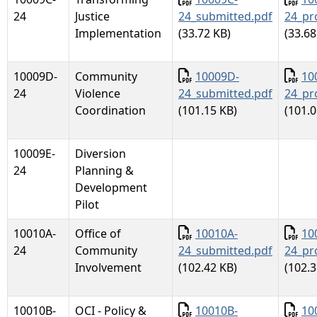
24
Justice
24_submitted.pdf
24_pr
Implementation
(33.72 KB)
(33.68
Documento
Docu
10009D-
Community
10009D-
10
24
Violence
24_submitted.pdf
24_pr
Coordination
(101.15 KB)
(101.0
10009E-
Diversion
24
Planning &
Development
Pilot
Documento
Docu
10010A-
Office of
10010A-
10
24
Community
24_submitted.pdf
24_pr
Involvement
(102.42 KB)
(102.3
Documento
Docu
10010B-
OCI - Policy &
10010B-
10