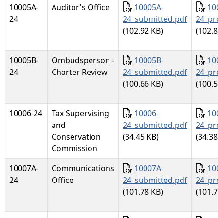
Documento
Docu
10005A-
Auditor's Office
10005A-
10
24
24_submitted.pdf
24_pr
(102.92 KB)
(102.8
Documento
Docu
10005B-
Ombudsperson -
10005B-
10
24
Charter Review
24_submitted.pdf
24_pr
(100.66 KB)
(100.5
Documento
Docu
10006-24
Tax Supervising
10006-
10
and
24_submitted.pdf
24_pr
Conservation
(34.45 KB)
(34.38
Commission
Documento
Docu
10007A-
Communications
10007A-
10
24
Office
24_submitted.pdf
24_pr
(101.78 KB)
(101.7