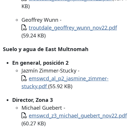
KB)
Geoffrey Wunn -
Documento
troutdale_geoffrey_wunn_nov22.pdf
(59.24 KB)
Suelo y agua de East Multnomah
En general, posición 2
Jazmín Zimmer-Stucky -
Documento
emswcd_al_p2_jasmine_zimmer-
stucky.pdf
(55.92 KB)
Director, Zona 3
Michael Guebert -
Documento
emswcd_z3_michael_guebert_nov22.pdf
(60.27 KB)