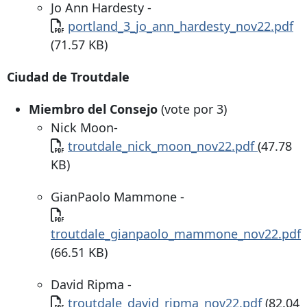
Jo Ann Hardesty -
Documento
portland_3_jo_ann_hardesty_nov22.pdf
(71.57 KB)
Ciudad de Troutdale
Miembro del Consejo
(vote por 3)
Nick Moon-
Documento
troutdale_nick_moon_nov22.pdf
(47.78
KB)
GianPaolo Mammone -
Documento
troutdale_gianpaolo_mammone_nov22.pdf
(66.51 KB)
David Ripma -
Documento
troutdale_david_ripma_nov22.pdf
(82.04