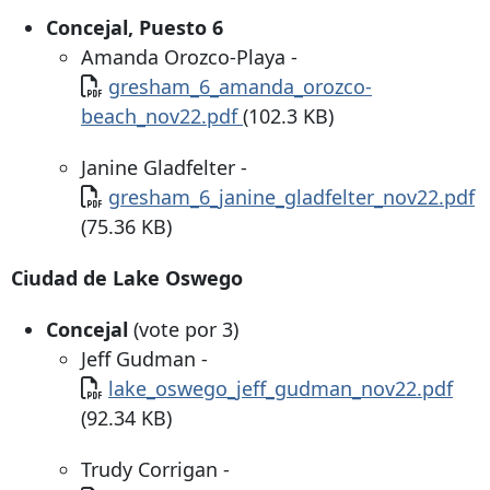
Concejal, Puesto 6
Amanda Orozco-Playa -
Documento
gresham_6_amanda_orozco-
beach_nov22.pdf
(102.3 KB)
Janine Gladfelter -
Documento
gresham_6_janine_gladfelter_nov22.pdf
(75.36 KB)
Ciudad de Lake Oswego
Concejal
(vote por 3)
Jeff Gudman -
Documento
lake_oswego_jeff_gudman_nov22.pdf
(92.34 KB)
Trudy Corrigan -