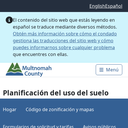
Saltar al contenido principal
English
Español
El contenido del sitio web que estás leyendo en
español se traduce mediante diversos métodos.
Obtén más información sobre cómo el condado
gestiona las traducciones del sitio web y cómo
puedes informarnos sobre cualquier problema
que encuentres con ellas.
Menú
Main 
Planificación del uso del suelo
Hogar
Código de zonificación y mapas
Formularios de solicitud y tarifas
Avisos públicos