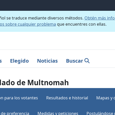
añol se traduce mediante diversos métodos.
Obtén más info
nos sobre cualquier problema
que encuentres con ellas.
s
Elegido
Noticias
Buscar
ondado de Multnomah
n para los votantes
Resultados e historial
Mapas y 
 de preferencia
Medidas y peticiones
Postulándose 