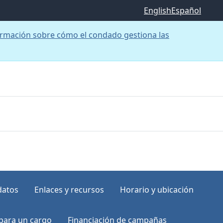
English
Español
rmación sobre cómo el condado gestiona las
datos
Enlaces y recursos
Horario y ubicación
para un cargo
Financiación de campañas