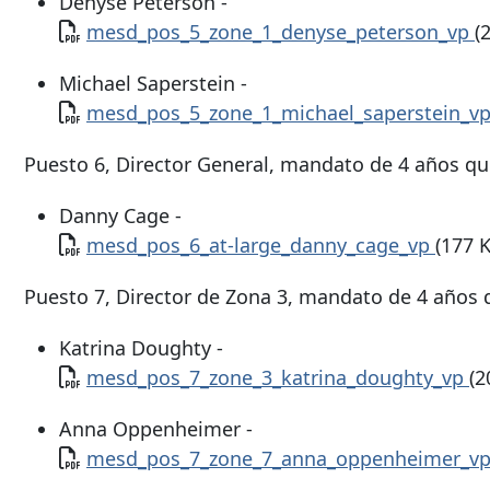
Denyse Peterson -
Documento
mesd_pos_5_zone_1_denyse_peterson_vp
(
Michael Saperstein -
Documento
mesd_pos_5_zone_1_michael_saperstein_v
Puesto 6, Director General, mandato de 4 años que 
Danny Cage -
Documento
mesd_pos_6_at-large_danny_cage_vp
(177 
Puesto 7, Director de Zona 3, mandato de 4 años qu
Katrina Doughty -
Documento
mesd_pos_7_zone_3_katrina_doughty_vp
(2
Anna Oppenheimer -
Documento
mesd_pos_7_zone_7_anna_oppenheimer_v