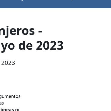
njeros -
ayo de 2023
e 2023
argumentos
as
róneas ni