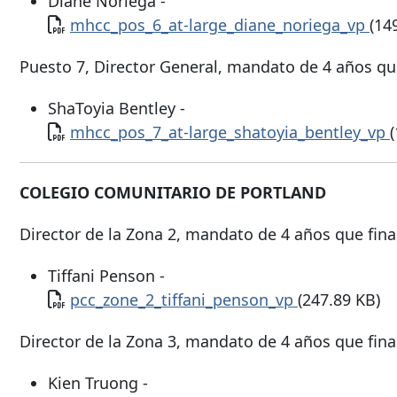
Diane Noriega -
Documento
mhcc_pos_6_at-large_diane_noriega_vp
(14
Puesto 7, Director General, mandato de 4 años que 
ShaToyia Bentley -
Documento
mhcc_pos_7_at-large_shatoyia_bentley_vp
COLEGIO
COMUNITARIO DE PORTLAND
Director de la Zona 2, mandato de 4 años que final
Tiffani Penson -
Documento
pcc_zone_2_tiffani_penson_vp
(247.89 KB)
Director de la Zona 3, mandato de 4 años que final
Kien Truong -