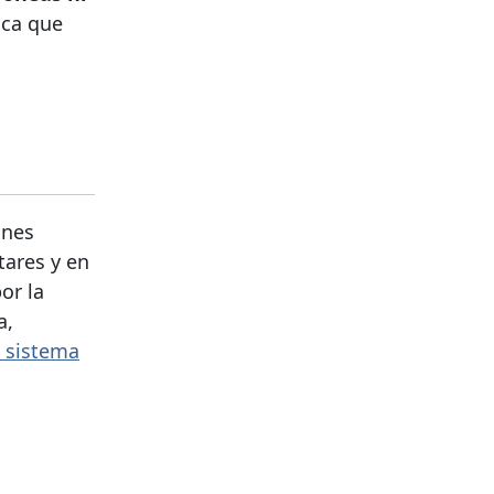
ica que
ones
tares y en
or la
a,
l sistema