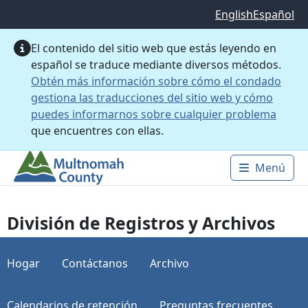
Saltar al contenido principal
English
Español
El contenido del sitio web que estás leyendo en
español se traduce mediante diversos métodos.
Obtén más información sobre cómo el condado
gestiona las traducciones del sitio web y cómo
puedes informarnos sobre cualquier problema
que encuentres con ellas.
Menú
Main 
División de Registros y Archivos
Hogar
Contáctanos
Archivo
Calendarios de retención
Preguntas frecuentes